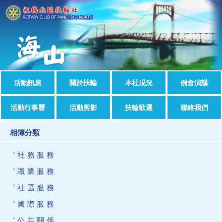
活動訊息
關於扶輪
本社現況
例會演講
活動行事曆
活動剪影
扶輪歌選
聯絡我們
相簿分類
社務服務
職業服務
社區服務
國際服務
公共關係